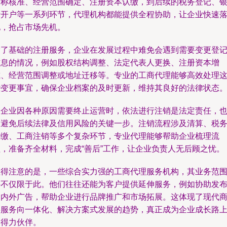
名称核准、经营范围确定、注册资本认缴，到后续的税务登记、
行开户等一系列环节，代理机构都能提供全程协助，让企业快速
地，抢占市场先机。
除了基础的注册服务，企业在发展过程中难免会遇到需要变更登
信息的情况，例如股权结构调整、法定代表人更换、注册资本增
减、经营范围调整或地址迁移等。专业的工商代理能够高效处理
些变更事宜，确保企业档案的及时更新，维持其良好的法律状态
当企业因各种原因需要终止运营时，依法进行注销是法定责任，
是避免后续法律及信用风险的关键一步。注销流程涉及清算、税
清缴、工商注销等多个复杂环节，专业代理能够帮助企业梳理流
程，准备齐全材料，完成“善后”工作，让企业负责人无后顾之忧。
值得注意的是，一些综合实力强的工商代理服务机构，其业务范
并不仅限于此。他们往往还能为客户提供延伸服务，例如协助发
国内外广告，帮助企业进行品牌推广和市场拓展。这体现了现代
事服务向一体化、解决方案式发展的趋势，真正成为企业成长路
的得力伙伴。