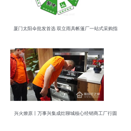
厦门太阳伞批发首选 双立雨具帐篷厂一站式采购指
南
兴火燎原丨万事兴集成灶聊城核心经销商工厂行圆
满成功，共筑代理新篇章