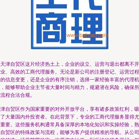
在天津自贸区这片经济热土上，企业的设立、运营与退出都离不
专业、高效的工商代理服务。无论是新公司的注册登记、运营过
中的信息变更，还是企业的有序注销，选择一家经验丰富的代理
构，能够帮助企业主节省大量时间与精力，规避潜在风险，确保
有流程合法合规。
天津自贸区作为国家重要的对外开放平台，享有诸多政策红利，
引了大量国内外投资者。在此背景下，专业的工商代理服务显得
为重要。这些服务机构通常具备深厚的本地化知识和实操经验，
悉自贸区的特殊政策与流程，能够为客户提供精准的导航。从公